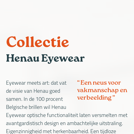
W
OVER
HOME
ACTUEEL
COLLECTIE
GLAZEN
DIENSTEN
O
MIJ
F
Collectie
Henau Eyewear
Een neus voor
Eyewear meets art: dat vat
vakmanschap en
de visie van Henau goed
verbeelding
samen. In de 100 procent
Belgische brillen wil Henau
Eyewear optische functionaliteit laten versmelten met
avantgardistisch design en ambachtelijke uitstraling.
Eigenzinnigheid met herkenbaarheid. Een tijdloze