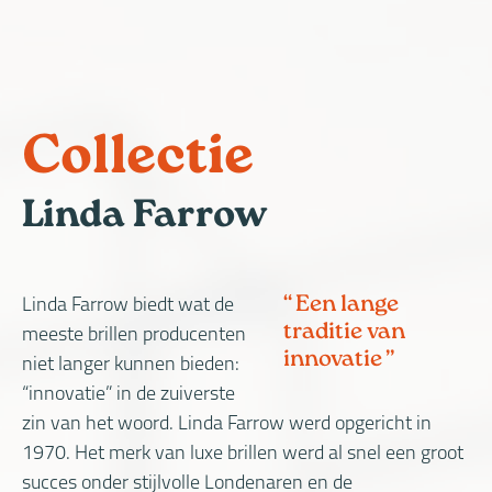
W
OVER
HOME
ACTUEEL
COLLECTIE
GLAZEN
DIENSTEN
O
MIJ
F
Collectie
Linda Farrow
Een lange
Linda Farrow biedt wat de
traditie van
meeste brillen producenten
innovatie
niet langer kunnen bieden:
“innovatie” in de zuiverste
zin van het woord. Linda Farrow werd opgericht in
1970. Het merk van luxe brillen werd al snel een groot
succes onder stijlvolle Londenaren en de