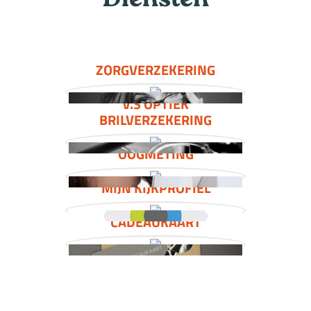
Diensten
ZORGVERZEKERING
V.S OPTIEK
BRILVERZEKERING
OOGMETING
MIJN KIJKPROFIEL
CADEAUKAART