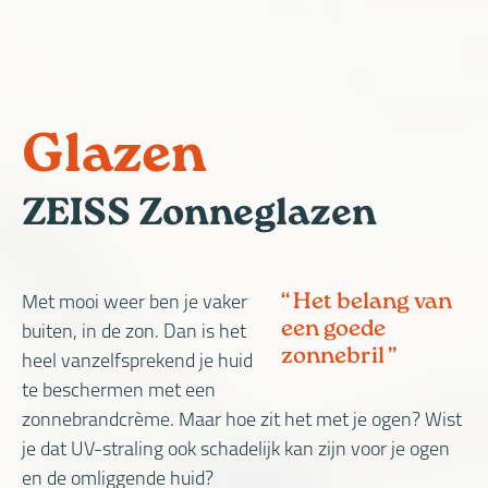
W
OVER
HOME
ACTUEEL
COLLECTIE
GLAZEN
DIENSTEN
O
MIJ
F
Glazen
ZEISS Zonneglazen
Het belang van
Met mooi weer ben je vaker
een goede
buiten, in de zon. Dan is het
zonnebril
heel vanzelfsprekend je huid
te beschermen met een
zonnebrandcrème. Maar hoe zit het met je ogen? Wist
je dat UV-straling ook schadelijk kan zijn voor je ogen
en de omliggende huid?